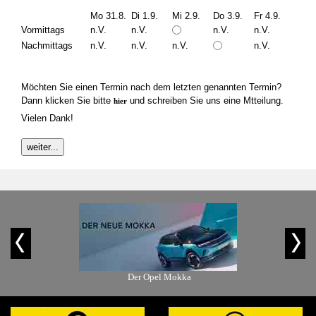
Mo 31.8.
Di 1.9.
Mi 2.9.
Do 3.9.
Fr 4.9.
Vormittags
n.V.
n.V.
n.V.
n.V.
Nachmittags
n.V.
n.V.
n.V.
n.V.
Möchten Sie einen Termin nach dem letzten genannten Termin?
Dann klicken Sie bitte
und schreiben Sie uns eine Mtteilung.
hier
Vielen Dank!
is-Angebot
Der Opel Mokka
Der Ope