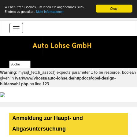
Wir benutzen Cookies, um Ihnen ein angenehmes Surf-
Okay!
Erlebnis zu gestalten.
Mehr Informationen
Warning
: mysql_fetch_assoc() expects parameter 1 to be resource, boolean
given in
/var/www/vhosts/auto-lohse.de/httpdocs/opel-design-
bilderwahl.php
on line
123
Anmeldung zur Haupt- und
Abgasuntersuchung