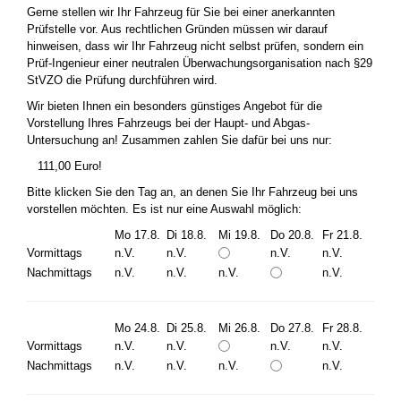
Gerne stellen wir Ihr Fahrzeug für Sie bei einer anerkannten
Prüfstelle vor. Aus rechtlichen Gründen müssen wir darauf
hinweisen, dass wir Ihr Fahrzeug nicht selbst prüfen, sondern ein
Prüf-Ingenieur einer neutralen Überwachungsorganisation nach §29
StVZO die Prüfung durchführen wird.
Wir bieten Ihnen ein besonders günstiges Angebot für die
Vorstellung Ihres Fahrzeugs bei der Haupt- und Abgas-
Untersuchung an! Zusammen zahlen Sie dafür bei uns nur:
111,00 Euro!
Bitte klicken Sie den Tag an, an denen Sie Ihr Fahrzeug bei uns
vorstellen möchten. Es ist nur eine Auswahl möglich:
Mo 17.8.
Di 18.8.
Mi 19.8.
Do 20.8.
Fr 21.8.
Vormittags
n.V.
n.V.
n.V.
n.V.
Nachmittags
n.V.
n.V.
n.V.
n.V.
Mo 24.8.
Di 25.8.
Mi 26.8.
Do 27.8.
Fr 28.8.
Vormittags
n.V.
n.V.
n.V.
n.V.
Nachmittags
n.V.
n.V.
n.V.
n.V.