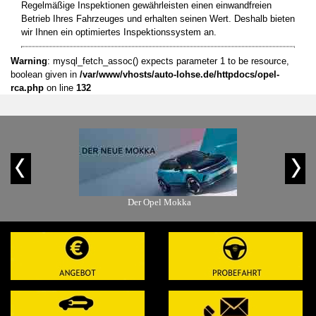
Regelmäßige Inspektionen gewährleisten einen einwandfreien
Betrieb Ihres Fahrzeuges und erhalten seinen Wert. Deshalb bieten
wir Ihnen ein optimiertes Inspektionssystem an.
Warning
: mysql_fetch_assoc() expects parameter 1 to be resource,
boolean given in
/var/www/vhosts/auto-lohse.de/httpdocs/opel-
rca.php
on line
132
is-Angebot
Der Opel Mokka
Der Op