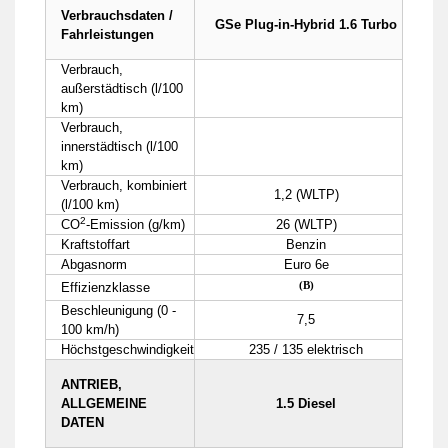
Verbrauchsdaten /
GSe Plug-in-Hybrid 1.6 Turbo
Fahrleistungen
Verbrauch,
außerstädtisch (l/100
km)
Verbrauch,
innerstädtisch (l/100
km)
Verbrauch, kombiniert
1,2 (WLTP)
(l/100 km)
2
CO
-Emission (g/km)
26 (WLTP)
Kraftstoffart
Benzin
Abgasnorm
Euro 6e
(B)
Effizienzklasse
Beschleunigung (0 -
7,5
100 km/h)
Höchstgeschwindigkeit
235 / 135 elektrisch
ANTRIEB,
ALLGEMEINE
1.5 Diesel
DATEN