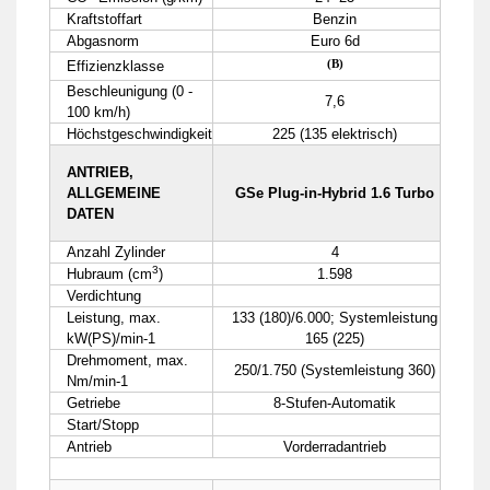
Kraftstoffart
Benzin
Abgasnorm
Euro 6d
(B)
Effizienzklasse
Beschleunigung (0 -
7,6
100 km/h)
Höchstgeschwindigkeit
225 (135 elektrisch)
ANTRIEB,
ALLGEMEINE
GSe Plug-in-Hybrid 1.6 Turbo
DATEN
Anzahl Zylinder
4
3
Hubraum (cm
)
1.598
Verdichtung
Leistung, max.
133 (180)/6.000; Systemleistung
kW(PS)/min-1
165 (225)
Drehmoment, max.
250/1.750 (Systemleistung 360)
Nm/min-1
Getriebe
8-Stufen-Automatik
Start/Stopp
Antrieb
Vorderradantrieb