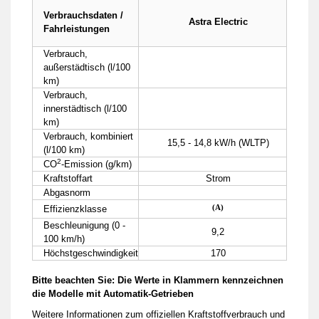
Verbrauchsdaten /
Astra Electric
Fahrleistungen
Verbrauch,
außerstädtisch (l/100
km)
Verbrauch,
innerstädtisch (l/100
km)
Verbrauch, kombiniert
15,5 - 14,8 kW/h (WLTP)
(l/100 km)
2
CO
-Emission (g/km)
Kraftstoffart
Strom
Abgasnorm
(A)
Effizienzklasse
Beschleunigung (0 -
9,2
100 km/h)
Höchstgeschwindigkeit
170
Bitte beachten Sie: Die Werte in Klammern kennzeichnen
die Modelle mit Automatik-Getrieben
Weitere Informationen zum offiziellen Kraftstoffverbrauch und