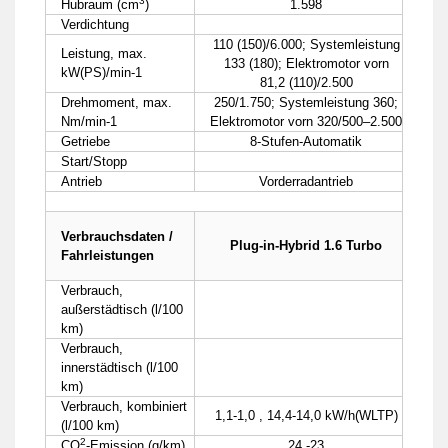
3
Hubraum (cm
)
1.598
Verdichtung
110 (150)/6.000; Systemleistung
Leistung, max.
133 (180); Elektromotor vorn
kW(PS)/min-1
81,2 (110)/2.500
Drehmoment, max.
250/1.750; Systemleistung 360;
Nm/min-1
Elektromotor vorn 320/500–2.500
Getriebe
8-Stufen-Automatik
Start/Stopp
Antrieb
Vorderradantrieb
Verbrauchsdaten /
Plug-in-Hybrid 1.6 Turbo
Fahrleistungen
Verbrauch,
außerstädtisch (l/100
km)
Verbrauch,
innerstädtisch (l/100
km)
Verbrauch, kombiniert
1,1-1,0 , 14,4-14,0 kW/h(WLTP)
(l/100 km)
2
CO
-Emission (g/km)
24 -23