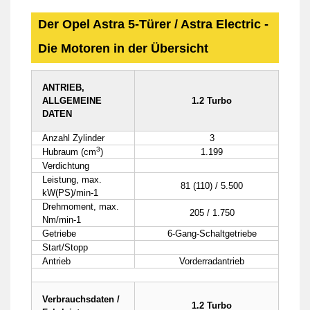
Der Opel Astra 5-Türer / Astra Electric -
Die Motoren in der Übersicht
ANTRIEB,
ALLGEMEINE
1.2 Turbo
DATEN
Anzahl Zylinder
3
3
Hubraum (cm
)
1.199
Verdichtung
Leistung, max.
81 (110) / 5.500
kW(PS)/min-1
Drehmoment, max.
205 / 1.750
Nm/min-1
Getriebe
6-Gang-Schaltgetriebe
Start/Stopp
Antrieb
Vorderradantrieb
Verbrauchsdaten /
1.2 Turbo