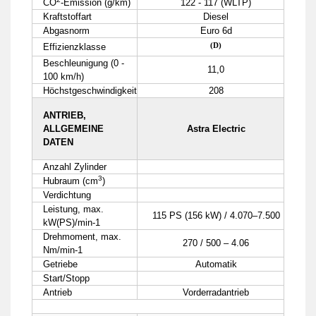
CO
-Emission (g/km)
122 - 117 (WLTP)
Kraftstoffart
Diesel
Abgasnorm
Euro 6d
(D)
Effizienzklasse
Beschleunigung (0 -
11,0
100 km/h)
Höchstgeschwindigkeit
208
ANTRIEB,
ALLGEMEINE
Astra Electric
DATEN
Anzahl Zylinder
3
Hubraum (cm
)
Verdichtung
Leistung, max.
115 PS (156 kW) / 4.070–7.500
kW(PS)/min-1
Drehmoment, max.
270 / 500 – 4.06
Nm/min-1
Getriebe
Automatik
Start/Stopp
Antrieb
Vorderradantrieb