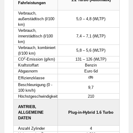
Fahrleistungen
Verbrauch,
außerstädtisch (l/100
5,0 – 4,8 (WLTP)
km)
Verbrauch,
innerstädtisch (l/100
7,4 – 7,1 (WLTP)
km)
Verbrauch, kombiniert
5,8 – 5,6 (WLTP)
(l/100 km)
2
CO
-Emission (g/km)
131 – 126 (WLTP)
Kraftstoffart
Benzin
Abgasnorm
Euro 6d
(D)
Effizienzklasse
Beschleunigung (0 -
9,7
100 km/h)
Höchstgeschwindigkeit
210
ANTRIEB,
ALLGEMEINE
Plug-in-Hybrid 1.6 Turbo
DATEN
Anzahl Zylinder
4