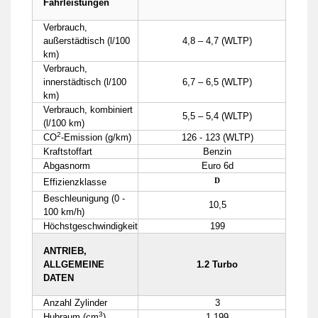
Fahrleistungen
Verbrauch,
außerstädtisch (l/100
4,8 – 4,7 (WLTP)
km)
Verbrauch,
innerstädtisch (l/100
6,7 – 6,5 (WLTP)
km)
Verbrauch, kombiniert
5,5 – 5,4 (WLTP)
(l/100 km)
2
CO
-Emission (g/km)
126 - 123 (WLTP)
Kraftstoffart
Benzin
Abgasnorm
Euro 6d
D
Effizienzklasse
Beschleunigung (0 -
10,5
100 km/h)
Höchstgeschwindigkeit
199
ANTRIEB,
ALLGEMEINE
1.2 Turbo
DATEN
Anzahl Zylinder
3
3
Hubraum (cm
)
1.199