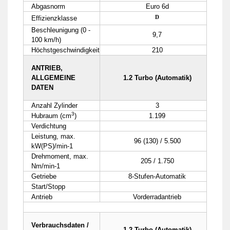
Abgasnorm
Euro 6d
D
Effizienzklasse
Beschleunigung (0 -
9,7
100 km/h)
Höchstgeschwindigkeit
210
ANTRIEB,
ALLGEMEINE
1.2 Turbo (Automatik)
DATEN
Anzahl Zylinder
3
3
Hubraum (cm
)
1.199
Verdichtung
Leistung, max.
96 (130) / 5.500
kW(PS)/min-1
Drehmoment, max.
205 / 1.750
Nm/min-1
Getriebe
8-Stufen-Automatik
Start/Stopp
Antrieb
Vorderradantrieb
Verbrauchsdaten /
1.2 Turbo (Automatik)