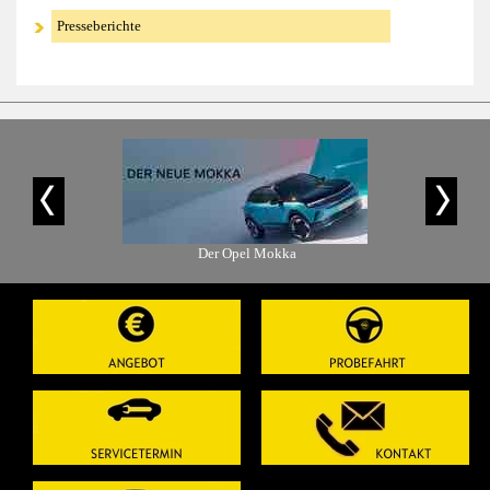
Presseberichte
is-Angebot
Der Opel Mokka
Der Ope