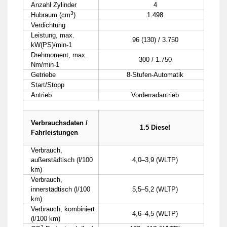
Anzahl Zylinder
4
3
Hubraum (cm
)
1.498
Verdichtung
Leistung, max.
96 (130) / 3.750
kW(PS)/min-1
Drehmoment, max.
300 / 1.750
Nm/min-1
Getriebe
8-Stufen-Automatik
Start/Stopp
Antrieb
Vorderradantrieb
Verbrauchsdaten /
1.5 Diesel
Fahrleistungen
Verbrauch,
außerstädtisch (l/100
4,0–3,9 (WLTP)
km)
Verbrauch,
innerstädtisch (l/100
5,5–5,2 (WLTP)
km)
Verbrauch, kombiniert
4,6–4,5 (WLTP)
(l/100 km)
2